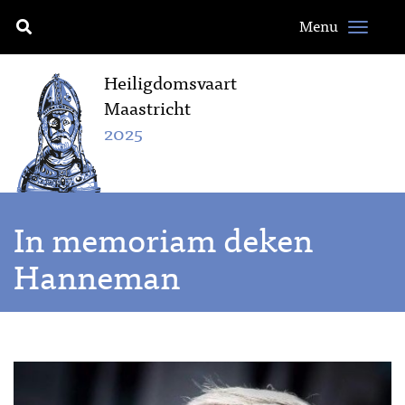
Menu
Heiligdomsvaart
Maastricht
2025
In memoriam deken
Hanneman