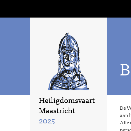
B
Heiligdomsvaart
De Ve
Maastricht
aan h
2025
Alle 
perso