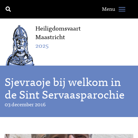
Menu
Heiligdomsvaart
Maastricht
2025
Sjevraoje bij welkom in
de Sint Servaasparochie
03 december 2016